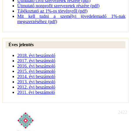
Útmutató civil szervezetek részére (pdf)
Útmutató nonprofit szervezetek részére (pdf)
Tájékoztató az 1%-os törvényről (pdf)
Mit kell tudni a személyi jövedelemadó 1%-nak
megszerzéséhez (pdf)
Éves jelentés
2018. évi beszámoló
2017. évi beszámoló
2016. évi beszámoló
2015. évi beszámoló
2014. évi beszámoló
2013. évi beszámoló
2012. évi beszámoló
2011. évi beszámoló
2422