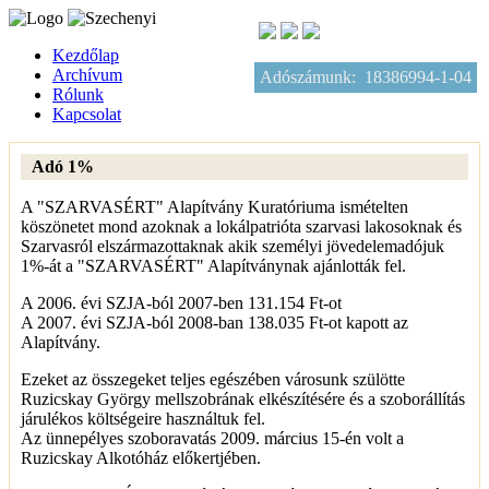
Kezdőlap
Archívum
Adószámunk: 18386994-1-04
Rólunk
Kapcsolat
Adó 1%
A "SZARVASÉRT" Alapítvány Kuratóriuma ismételten
köszönetet mond azoknak a lokálpatrióta szarvasi lakosoknak és
Szarvasról elszármazottaknak akik személyi jövedelemadójuk
1%-át a "SZARVASÉRT" Alapítványnak ajánlották fel.
A 2006. évi SZJA-ból 2007-ben 131.154 Ft-ot
A 2007. évi SZJA-ból 2008-ban 138.035 Ft-ot kapott az
Alapítvány.
Ezeket az összegeket teljes egészében városunk szülötte
Ruzicskay György mellszobrának elkészítésére és a szoborállítás
járulékos költségeire használtuk fel.
Az ünnepélyes szoboravatás 2009. március 15-én volt a
Ruzicskay Alkotóház előkertjében.