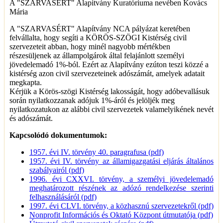
A "SZARVASÉRT" Alapítvány Kuratóriuma nevében Kovács
Mária
A "SZARVASÉRT" Alapítvány NCA pályázat keretében
felvállalta, hogy segíti a KÖRÖS-SZÖGI Kistérség civil
szervezeteit abban, hogy minél nagyobb mértékben
részesüljenek az állampolgárok által felajánlott személyi
jövedelemadó 1%-ból. Ezért az Alapítvány ezúton teszi közzé a
kistérség azon civil szervezeteinek adószámát, amelyek adatait
megkapta.
Kérjük a Körös-szögi Kistérség lakosságát, hogy adóbevallásuk
során nyilatkozzanak adójuk 1%-áról és jelöljék meg
nyilatkozatukon az alábbi civil szervezetek valamelyikének nevét
és adószámát.
Kapcsolódó dokumentumok:
1957. évi IV. törvény 40. paragrafusa (pdf)
1957. évi IV. törvény az államigazgatási eljárás általános
szabályairól (pdf)
1996. évi CXXVI. törvény, a személyi jövedelemadó
meghatározott részének az adózó rendelkezése szerinti
felhasználásáról (pdf)
1997. évi CLVI. törvény, a közhasznú szervezetekről (pdf)
Nonprofit Információs és Oktató Központ útmutatója (pdf)